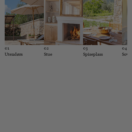
01
02
03
04
Utendørs
Stue
Spiseplass
Sove
2